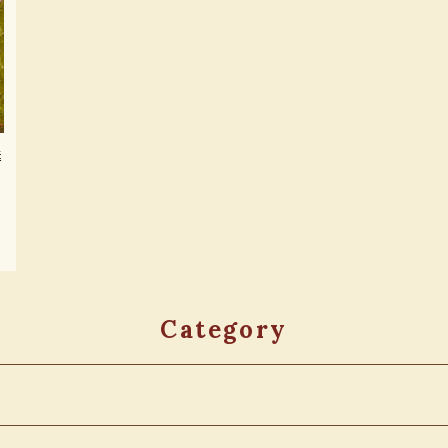
送
Category