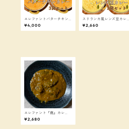
エレファントバターチキン
スリランカ風レンズ豆カレ
カレー ３袋セット
ー ３袋セット
¥4,000
¥2,660
エレファント『鹿』カレ
ー 1袋入り（1袋180g）
¥2,680
【送料込み】