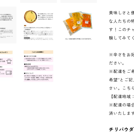
美味しさと
な人たちの
す！このチ
験してみて
※辛さをお
ださい。
※配達をご希
希望”とご記
さい。こち
【配達地域
※配達の場
済いたしま
チリパウダー