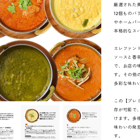
厳選された
12個もの
やホームパ
本格的なス
エレファン
ソースと香
で、お店の
す。その他
多彩な味わ
この【プレ
存が可能で
けます。多
味わいの発
す。