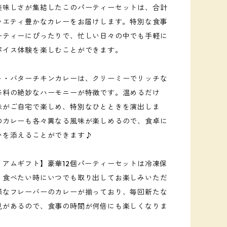
美味しさが集結したこのパーティーセットは、合計
バラエティ豊かなカレーをお届けします。特別な食事
ーティーにぴったりで、忙しい日々の中でも手軽に
パイス体験を楽しむことができます。
ト・バターチキンカレーは、クリーミーでリッチな
辛料の絶妙なハーモニーが特徴です。温めるだけ
味がご自宅で楽しめ、特別なひとときを演出しま
のカレーも各々異なる風味が楽しめるので、食卓に
いを添えることができます♪
ミアムギフト】豪華12個パーティーセットは冷凍保
、食べたい時にいつでも取り出してお楽しみいただ
様なフレーバーのカレーが揃っており、毎回新たな
見があるので、食事の時間が何倍にも楽しくなりま