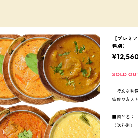
【プレミア
料別）
¥12,56
SOLD OU
「特別な瞬
家族や友人
■商品名：
（送料別）