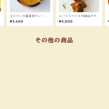
スリランカ風海老カレー ３
スパイスマリネのBBQチキ
個セット
ン(1袋約200g入り) 3袋セ
¥3,400
¥3,000
ット【税込/送料別】
その他の商品