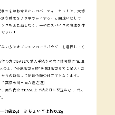
便利さを兼ね備えたこのパーティーセットは、大切
特別な瞬間をより華やかにすること間違いなしで
ャンスをお見逃しなく、手軽にスパイスの魔法を体
ください！
好みの方はオプションのチリパウダーを選択してく
望の方はBASEで購入手続きの際に備考欄に”配達
入の上、”受取希望日時”を第3希望までご記入くだ
らからの返信にて配達依頼受付完了となります。
：千葉県市川市南八幡近辺】
合、商品代金はBASE上で納品日に配送料なしで決
す。
(1袋2g) ※ちょい辛は約0.2g