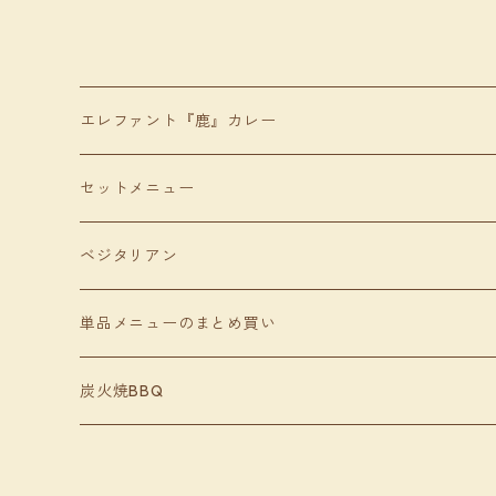
エレファント『鹿』カレー
セットメニュー
ベジタリアン
単品メニューのまとめ買い
炭火焼BBQ