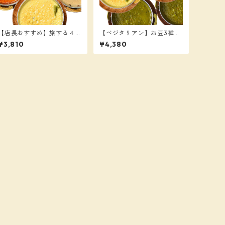
【店長おすすめ】旅する４
【ベジタリアン】お豆3種ｘ
種カレーセット（送料別）
各2個 合計6個セット（送
¥3,810
¥4,380
料別）